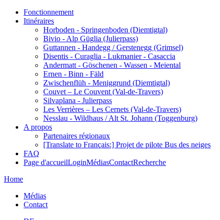
Fonctionnement
Itinéraires
Horboden - Springenboden (Diemtigtal)
Bivio - Alp Güglia (Julierpass)
Guttannen - Handegg / Gerstenegg (Grimsel)
Disentis - Curaglia - Lukmanier - Casaccia
Andermatt - Göschenen - Wassen - Meiental
Ernen - Binn - Fäld
Zwischenflüh - Meniggrund (Diemtigtal)
Couvet – Le Couvent (Val-de-Travers)
Silvaplana - Julierpass
Les Verrières – Les Cernets (Val-de-Travers)
Nesslau - Wildhaus / Alt St. Johann (Toggenburg)
A propos
Partenaires régionaux
[Translate to Français:] Projet de pilote Bus des neiges
FAQ
Page d'accueil
Login
Médias
Contact
Recherche
Home
Médias
Contact