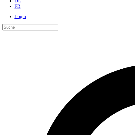
DE
FR
Login