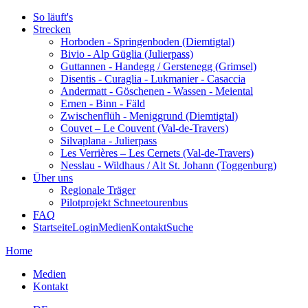
So läuft's
Strecken
Horboden - Springenboden (Diemtigtal)
Bivio - Alp Güglia (Julierpass)
Guttannen - Handegg / Gerstenegg (Grimsel)
Disentis - Curaglia - Lukmanier - Casaccia
Andermatt - Göschenen - Wassen - Meiental
Ernen - Binn - Fäld
Zwischenflüh - Meniggrund (Diemtigtal)
Couvet – Le Couvent (Val-de-Travers)
Silvaplana - Julierpass
Les Verrières – Les Cernets (Val-de-Travers)
Nesslau - Wildhaus / Alt St. Johann (Toggenburg)
Über uns
Regionale Träger
Pilotprojekt Schneetourenbus
FAQ
Startseite
Login
Medien
Kontakt
Suche
Home
Medien
Kontakt