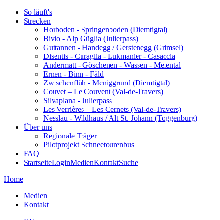
So läuft's
Strecken
Horboden - Springenboden (Diemtigtal)
Bivio - Alp Güglia (Julierpass)
Guttannen - Handegg / Gerstenegg (Grimsel)
Disentis - Curaglia - Lukmanier - Casaccia
Andermatt - Göschenen - Wassen - Meiental
Ernen - Binn - Fäld
Zwischenflüh - Meniggrund (Diemtigtal)
Couvet – Le Couvent (Val-de-Travers)
Silvaplana - Julierpass
Les Verrières – Les Cernets (Val-de-Travers)
Nesslau - Wildhaus / Alt St. Johann (Toggenburg)
Über uns
Regionale Träger
Pilotprojekt Schneetourenbus
FAQ
Startseite
Login
Medien
Kontakt
Suche
Home
Medien
Kontakt