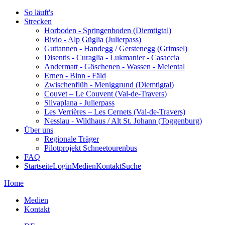
So läuft's
Strecken
Horboden - Springenboden (Diemtigtal)
Bivio - Alp Güglia (Julierpass)
Guttannen - Handegg / Gerstenegg (Grimsel)
Disentis - Curaglia - Lukmanier - Casaccia
Andermatt - Göschenen - Wassen - Meiental
Ernen - Binn - Fäld
Zwischenflüh - Meniggrund (Diemtigtal)
Couvet – Le Couvent (Val-de-Travers)
Silvaplana - Julierpass
Les Verrières – Les Cernets (Val-de-Travers)
Nesslau - Wildhaus / Alt St. Johann (Toggenburg)
Über uns
Regionale Träger
Pilotprojekt Schneetourenbus
FAQ
Startseite
Login
Medien
Kontakt
Suche
Home
Medien
Kontakt