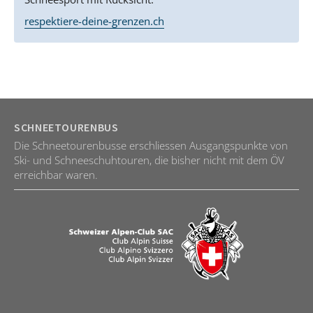
respektiere-deine-grenzen.ch
SCHNEETOURENBUS
Die Schneetourenbusse erschliessen Ausgangspunkte von
Ski- und Schneeschuhtouren, die bisher nicht mit dem ÖV
erreichbar waren.