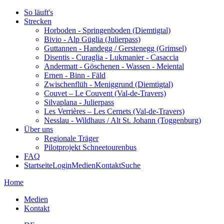
So läuft's
Strecken
Horboden - Springenboden (Diemtigtal)
Bivio - Alp Güglia (Julierpass)
Guttannen - Handegg / Gerstenegg (Grimsel)
Disentis - Curaglia - Lukmanier - Casaccia
Andermatt - Göschenen - Wassen - Meiental
Ernen - Binn - Fäld
Zwischenflüh - Meniggrund (Diemtigtal)
Couvet – Le Couvent (Val-de-Travers)
Silvaplana - Julierpass
Les Verrières – Les Cernets (Val-de-Travers)
Nesslau - Wildhaus / Alt St. Johann (Toggenburg)
Über uns
Regionale Träger
Pilotprojekt Schneetourenbus
FAQ
Startseite
Login
Medien
Kontakt
Suche
Home
Medien
Kontakt