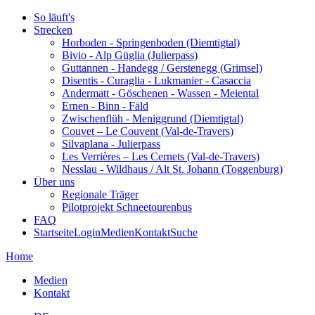
So läuft's
Strecken
Horboden - Springenboden (Diemtigtal)
Bivio - Alp Güglia (Julierpass)
Guttannen - Handegg / Gerstenegg (Grimsel)
Disentis - Curaglia - Lukmanier - Casaccia
Andermatt - Göschenen - Wassen - Meiental
Ernen - Binn - Fäld
Zwischenflüh - Meniggrund (Diemtigtal)
Couvet – Le Couvent (Val-de-Travers)
Silvaplana - Julierpass
Les Verrières – Les Cernets (Val-de-Travers)
Nesslau - Wildhaus / Alt St. Johann (Toggenburg)
Über uns
Regionale Träger
Pilotprojekt Schneetourenbus
FAQ
Startseite
Login
Medien
Kontakt
Suche
Home
Medien
Kontakt