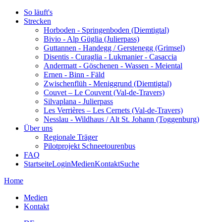
So läuft's
Strecken
Horboden - Springenboden (Diemtigtal)
Bivio - Alp Güglia (Julierpass)
Guttannen - Handegg / Gerstenegg (Grimsel)
Disentis - Curaglia - Lukmanier - Casaccia
Andermatt - Göschenen - Wassen - Meiental
Ernen - Binn - Fäld
Zwischenflüh - Meniggrund (Diemtigtal)
Couvet – Le Couvent (Val-de-Travers)
Silvaplana - Julierpass
Les Verrières – Les Cernets (Val-de-Travers)
Nesslau - Wildhaus / Alt St. Johann (Toggenburg)
Über uns
Regionale Träger
Pilotprojekt Schneetourenbus
FAQ
Startseite
Login
Medien
Kontakt
Suche
Home
Medien
Kontakt