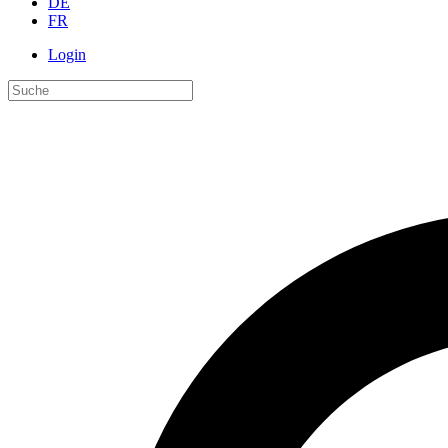
DE
FR
Login