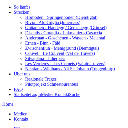
So läuft's
Strecken
Horboden - Springenboden (Diemtigtal)
Bivio - Alp Güglia (Julierpass)
Guttannen - Handegg / Gerstenegg (Grimsel)
Disentis - Curaglia - Lukmanier - Casaccia
Andermatt - Göschenen - Wassen - Meiental
Ernen - Binn - Fäld
Zwischenflüh - Meniggrund (Diemtigtal)
Couvet – Le Couvent (Val-de-Travers)
Silvaplana - Julierpass
Les Verrières – Les Cernets (Val-de-Travers)
Nesslau - Wildhaus / Alt St. Johann (Toggenburg)
Über uns
Regionale Träger
Pilotprojekt Schneetourenbus
FAQ
Startseite
Login
Medien
Kontakt
Suche
Home
Medien
Kontakt