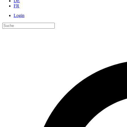
DE
FR
Login