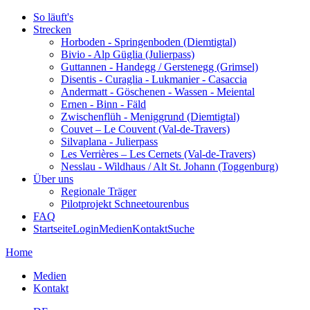
So läuft's
Strecken
Horboden - Springenboden (Diemtigtal)
Bivio - Alp Güglia (Julierpass)
Guttannen - Handegg / Gerstenegg (Grimsel)
Disentis - Curaglia - Lukmanier - Casaccia
Andermatt - Göschenen - Wassen - Meiental
Ernen - Binn - Fäld
Zwischenflüh - Meniggrund (Diemtigtal)
Couvet – Le Couvent (Val-de-Travers)
Silvaplana - Julierpass
Les Verrières – Les Cernets (Val-de-Travers)
Nesslau - Wildhaus / Alt St. Johann (Toggenburg)
Über uns
Regionale Träger
Pilotprojekt Schneetourenbus
FAQ
Startseite
Login
Medien
Kontakt
Suche
Home
Medien
Kontakt