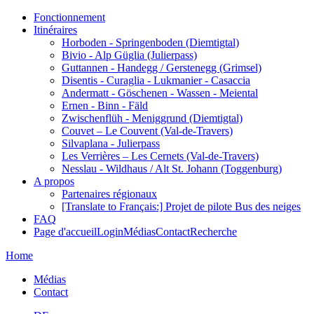
Fonctionnement
Itinéraires
Horboden - Springenboden (Diemtigtal)
Bivio - Alp Güglia (Julierpass)
Guttannen - Handegg / Gerstenegg (Grimsel)
Disentis - Curaglia - Lukmanier - Casaccia
Andermatt - Göschenen - Wassen - Meiental
Ernen - Binn - Fäld
Zwischenflüh - Meniggrund (Diemtigtal)
Couvet – Le Couvent (Val-de-Travers)
Silvaplana - Julierpass
Les Verrières – Les Cernets (Val-de-Travers)
Nesslau - Wildhaus / Alt St. Johann (Toggenburg)
A propos
Partenaires régionaux
[Translate to Français:] Projet de pilote Bus des neiges
FAQ
Page d'accueil
Login
Médias
Contact
Recherche
Home
Médias
Contact