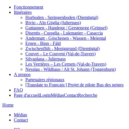
Fonctionnement
Itinéraires
Horboden - Springenboden (Diemtigtal)
Bivio - Alp Güglia (Julierpass)
Guttannen - Handegg / Gerstenegg (Grimsel)
Disentis - Curaglia - Lukmanier - Casaccia
Andermatt - Göschenen - Wassen - Meiental
Ernen - Binn - Fäld
Zwischenflüh - Meniggrund (Diemtigtal)
Couvet – Le Couvent (Val-de-Travers)
Silvaplana - Julierpass
Les Verrières – Les Cernets (Val-de-Travers)
Nesslau - Wildhaus / Alt St. Johann (Toggenburg)
A propos
Partenaires régionaux
[Translate to Français:] Projet de pilote Bus des neiges
FAQ
Page d'accueil
Login
Médias
Contact
Recherche
Home
Médias
Contact