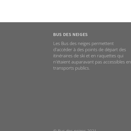
BUS DES NEIGES
Les Bus des neiges permettent
d'accéder à des points de départ des
itinéraires de ski et en raquettes qui
n'étaient auparavant pas accessibles en
transports publics.
© Bus des neiges 2021