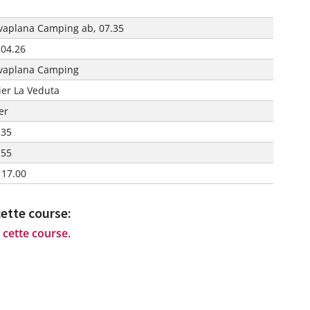
lvaplana Camping ab, 07.35
.04.26
lvaplana Camping
lier La Veduta
er
.35
.55
 17.00
cette course:
 cette course.