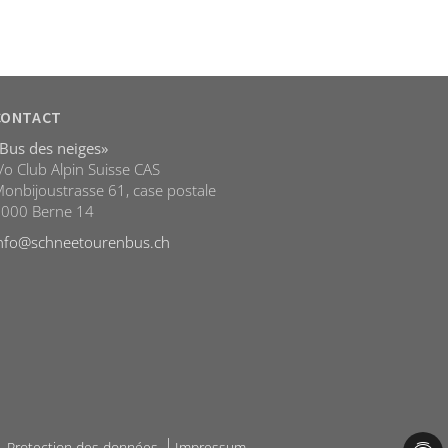
CONTACT
Bus des neiges»
/o Club Alpin Suisse CAS
onbijoustrasse 61, case postale
3000
Berne 14
nfo
@schneetourenbus.ch
Protection des données
Impressum