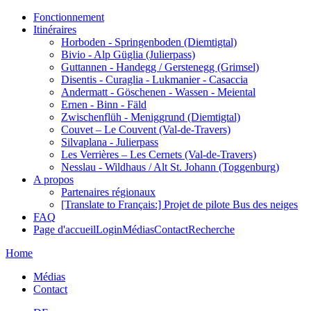
Fonctionnement
Itinéraires
Horboden - Springenboden (Diemtigtal)
Bivio - Alp Güglia (Julierpass)
Guttannen - Handegg / Gerstenegg (Grimsel)
Disentis - Curaglia - Lukmanier - Casaccia
Andermatt - Göschenen - Wassen - Meiental
Ernen - Binn - Fäld
Zwischenflüh - Meniggrund (Diemtigtal)
Couvet – Le Couvent (Val-de-Travers)
Silvaplana - Julierpass
Les Verrières – Les Cernets (Val-de-Travers)
Nesslau - Wildhaus / Alt St. Johann (Toggenburg)
A propos
Partenaires régionaux
[Translate to Français:] Projet de pilote Bus des neiges
FAQ
Page d'accueil
Login
Médias
Contact
Recherche
Home
Médias
Contact